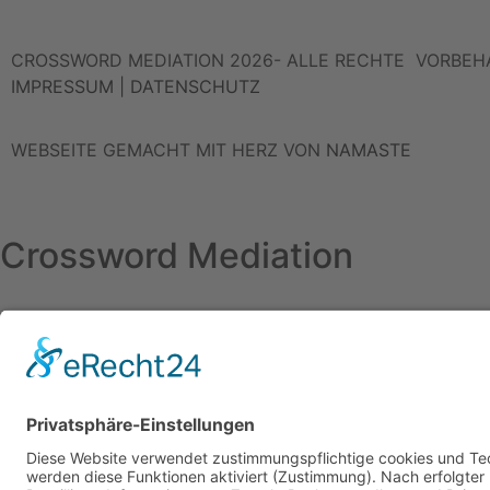
CROSSWORD MEDIATION 2026- ALLE RECHTE VORBEH
IMPRESSUM
|
DATENSCHUTZ
WEBSEITE GEMACHT MIT HERZ VON
NAMASTE
Crossword Mediation