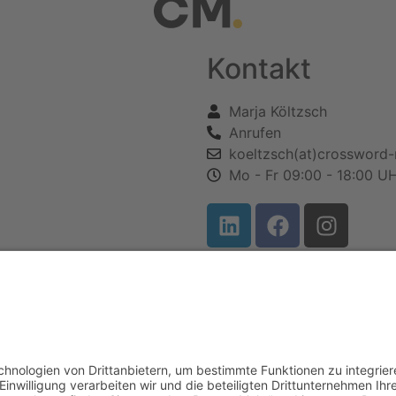
Kontakt
Marja Költzsch
Anrufen
koeltzsch(at)crossword
Mo - Fr 09:00 - 18:00 U
ALTEN