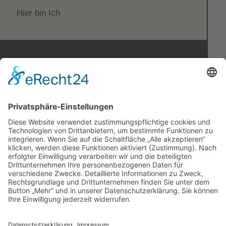
Hier bin Ich
KONTAKT
Marja Költzsch
Anrufen
koeltzsch(at)crossword-mediation.com
Mo - Fr 09:00 - 18:00 UHR